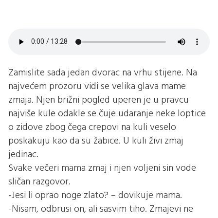
Zamislite sada jedan dvorac na vrhu stijene. Na
najvećem prozoru vidi se velika glava mame
zmaja. Njen brižni pogled uperen je u pravcu
najviše kule odakle se čuje udaranje neke loptice
o zidove zbog čega crepovi na kuli veselo
poskakuju kao da su žabice. U kuli živi zmaj
jedinac.
Svake večeri mama zmaj i njen voljeni sin vode
sličan razgovor.
-Jesi li oprao noge zlato? – dovikuje mama.
-Nisam, odbrusi on, ali sasvim tiho. Zmajevi ne