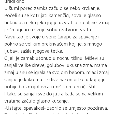
uradi ono.
U šumi pored zamka začulo se neko krckanje.
Počeli su se kotrljati kamenčići, sova je glasno
huknula a neka jeka joj je uzvratila iz daljine. Zmaj
je šmugnuo u svoju sobu i zatvorio vrata.
Navukao je svoje crvene čarape za spavanje i
pokrio se velikim prekrivačem koji je, s mnogo
ljubavi, sašila njegova tetka.
Cijeli je zamak utonuo u noćnu tišinu. Miševi su
sanjali velike sireve, golubovi ukusna zrna, mama
zmaj u snu se igrala sa svojom bebom, mladi zmaj
sanjao je kako mu se dive nakon bitke u kojoj je
pobijedio zmajolovca i uništio mu mač i štit.
I tako su sanjali sve do jutra kada se na velikim
vratima začulo glasno kucanje.
-Ustajte, spavalice!- zaorilo se umjesto pozdrava.