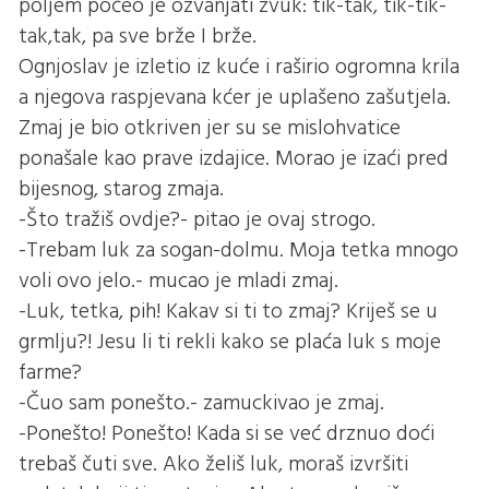
poljem počeo je ozvanjati zvuk: tik-tak, tik-tik-
tak,tak, pa sve brže I brže.
Ognjoslav je izletio iz kuće i raširio ogromna krila
a njegova raspjevana kćer je uplašeno zašutjela.
Zmaj je bio otkriven jer su se mislohvatice
ponašale kao prave izdajice. Morao je izaći pred
bijesnog, starog zmaja.
-Što tražiš ovdje?- pitao je ovaj strogo.
-Trebam luk za sogan-dolmu. Moja tetka mnogo
voli ovo jelo.- mucao je mladi zmaj.
-Luk, tetka, pih! Kakav si ti to zmaj? Kriješ se u
grmlju?! Jesu li ti rekli kako se plaća luk s moje
farme?
-Čuo sam ponešto.- zamuckivao je zmaj.
-Ponešto! Ponešto! Kada si se već drznuo doći
trebaš čuti sve. Ako želiš luk, moraš izvršiti