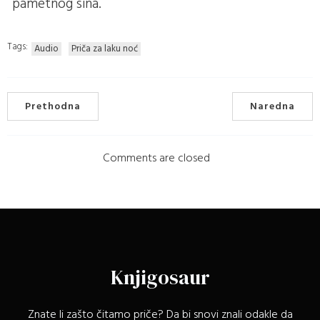
pametnog sina.
Tags:
Audio
Priča za laku noć
Prethodna
Naredna
Comments are closed
Knjigosaur
Znate li zašto čitamo priče? Da bi snovi znali odakle da