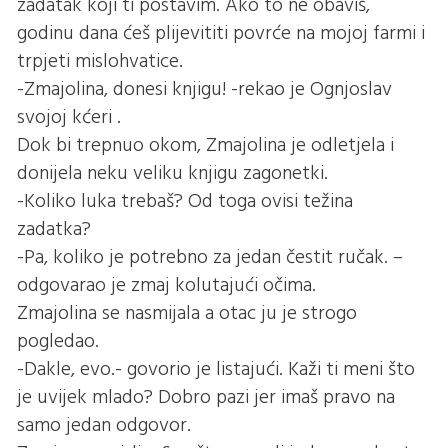
zadatak koji ti postavim. Ako to ne obaviš,
godinu dana ćeš plijevititi povrće na mojoj farmi i
trpjeti mislohvatice.
-Zmajolina, donesi knjigu! -rekao je Ognjoslav
svojoj kćeri .
Dok bi trepnuo okom, Zmajolina je odletjela i
donijela neku veliku knjigu zagonetki.
-Koliko luka trebaš? Od toga ovisi težina
zadatka?
-Pa, koliko je potrebno za jedan čestit ručak. –
odgovarao je zmaj kolutajući očima.
Zmajolina se nasmijala a otac ju je strogo
pogledao.
-Dakle, evo.- govorio je listajući. Kaži ti meni što
je uvijek mlado? Dobro pazi jer imaš pravo na
samo jedan odgovor.