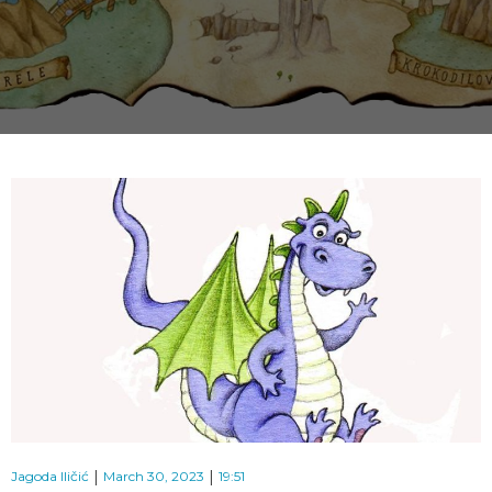
|
|
Jagoda Iličić
March 30, 2023
19:51