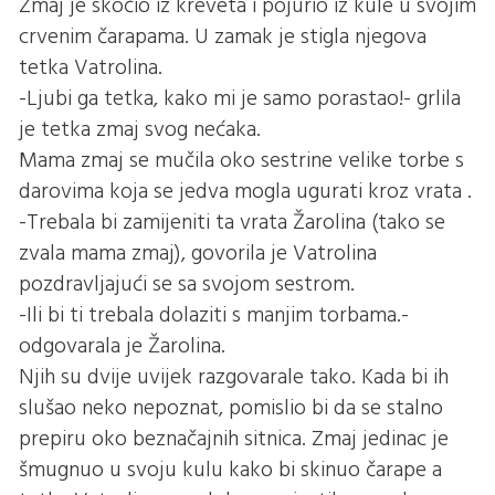
Zmaj je skočio iz kreveta i pojurio iz kule u svojim
crvenim čarapama. U zamak je stigla njegova
tetka Vatrolina.
-Ljubi ga tetka, kako mi je samo porastao!- grlila
je tetka zmaj svog nećaka.
Mama zmaj se mučila oko sestrine velike torbe s
darovima koja se jedva mogla ugurati kroz vrata .
-Trebala bi zamijeniti ta vrata Žarolina (tako se
zvala mama zmaj), govorila je Vatrolina
pozdravljajući se sa svojom sestrom.
-Ili bi ti trebala dolaziti s manjim torbama.-
odgovarala je Žarolina.
Njih su dvije uvijek razgovarale tako. Kada bi ih
slušao neko nepoznat, pomislio bi da se stalno
prepiru oko beznačajnih sitnica. Zmaj jedinac je
šmugnuo u svoju kulu kako bi skinuo čarape a