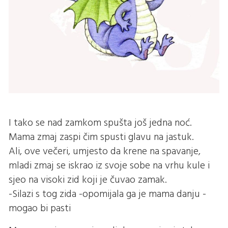
I tako se nad zamkom spušta još jedna noć.
Mama zmaj zaspi čim spusti glavu na jastuk.
Ali, ove večeri, umjesto da krene na spavanje,
mladi zmaj se iskrao iz svoje sobe na vrhu kule i
sjeo na visoki zid koji je čuvao zamak.
-Silazi s tog zida -opomijala ga je mama danju -
mogao bi pasti