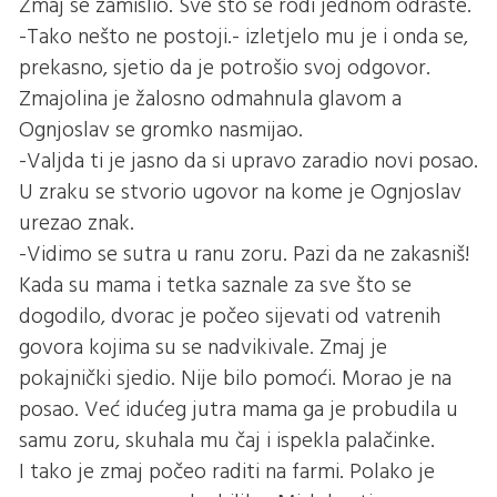
Zmaj se zamislio. Sve što se rodi jednom odraste.
-Tako nešto ne postoji.- izletjelo mu je i onda se,
prekasno, sjetio da je potrošio svoj odgovor.
Zmajolina je žalosno odmahnula glavom a
Ognjoslav se gromko nasmijao.
-Valjda ti je jasno da si upravo zaradio novi posao.
U zraku se stvorio ugovor na kome je Ognjoslav
urezao znak.
-Vidimo se sutra u ranu zoru. Pazi da ne zakasniš!
Kada su mama i tetka saznale za sve što se
dogodilo, dvorac je počeo sijevati od vatrenih
govora kojima su se nadvikivale. Zmaj je
pokajnički sjedio. Nije bilo pomoći. Morao je na
posao. Već idućeg jutra mama ga je probudila u
samu zoru, skuhala mu čaj i ispekla palačinke.
I tako je zmaj počeo raditi na farmi. Polako je