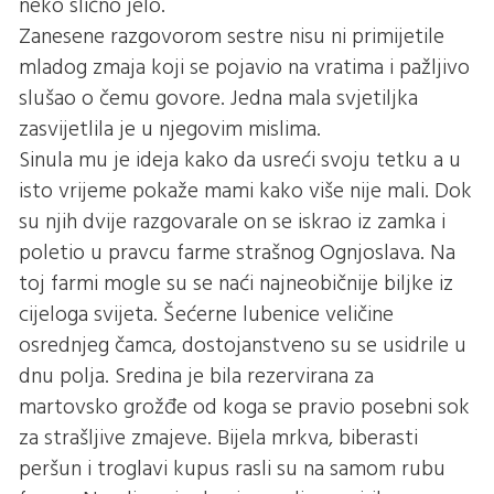
neko slično jelo.
Zanesene razgovorom sestre nisu ni primijetile
mladog zmaja koji se pojavio na vratima i pažljivo
slušao o čemu govore. Jedna mala svjetiljka
zasvijetlila je u njegovim mislima.
Sinula mu je ideja kako da usreći svoju tetku a u
isto vrijeme pokaže mami kako više nije mali. Dok
su njih dvije razgovarale on se iskrao iz zamka i
poletio u pravcu farme strašnog Ognjoslava. Na
toj farmi mogle su se naći najneobičnije biljke iz
cijeloga svijeta. Šećerne lubenice veličine
osrednjeg čamca, dostojanstveno su se usidrile u
dnu polja. Sredina je bila rezervirana za
martovsko grožđe od koga se pravio posebni sok
za strašljive zmajeve. Bijela mrkva, biberasti
peršun i troglavi kupus rasli su na samom rubu