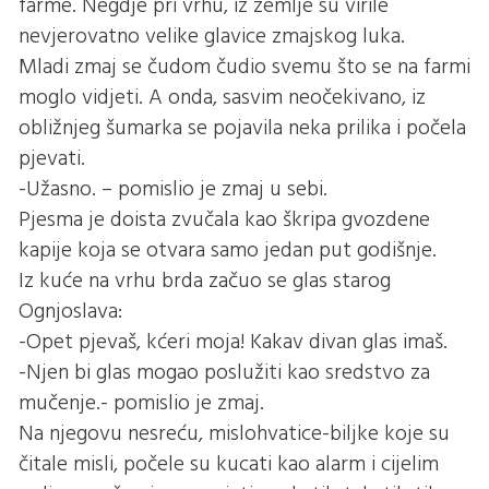
farme. Negdje pri vrhu, iz zemlje su virile
nevjerovatno velike glavice zmajskog luka.
Mladi zmaj se čudom čudio svemu što se na farmi
moglo vidjeti. A onda, sasvim neočekivano, iz
obližnjeg šumarka se pojavila neka prilika i počela
pjevati.
-Užasno. – pomislio je zmaj u sebi.
Pjesma je doista zvučala kao škripa gvozdene
kapije koja se otvara samo jedan put godišnje.
Iz kuće na vrhu brda začuo se glas starog
Ognjoslava:
-Opet pjevaš, kćeri moja! Kakav divan glas imaš.
-Njen bi glas mogao poslužiti kao sredstvo za
mučenje.- pomislio je zmaj.
Na njegovu nesreću, mislohvatice-biljke koje su
čitale misli, počele su kucati kao alarm i cijelim