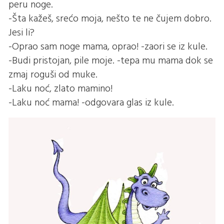
peru noge.
-Šta kažeš, srećo moja, nešto te ne čujem dobro.
Jesi li?
-Oprao sam noge mama, oprao! -zaori se iz kule.
-Budi pristojan, pile moje. -tepa mu mama dok se
zmaj roguši od muke.
-Laku noć, zlato mamino!
-Laku noć mama! -odgovara glas iz kule.