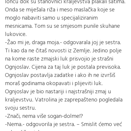
loncu dok su stanovnici kraljevstva plakali satima.
Onda se miješala riža i meso maslačka koje se
moglo nabaviti samo u specijaliziranim
mesnicama. Tom su se smjesom punile skuhane
lukovice.
-Žao mi je, draga moja.- odgovarala joj je sestra.
Ti kao da ne čitaš novosti iz Zemlje. Jedino polje
na kome raste zmajski luk prisvojio je strašni
Ognjoslav. Cijena za taj luk je postala previsoka.
Ognjoslav postavlja zadatke i ako ih ne izvršiš
moraš godinama okopavati i plijeviti luk.
Ognjoslav je bio nastariji i najstrašniji zmaj u
kraljevstvu. Vatrolina je zaprepašteno pogledala
svoju sestru.
-Znači, nema više sogan-dolme!?
-Nema.- odgovorila je sestra. – Smislit ćemo već