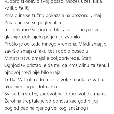
-Dobro si obavio svoj posao. Možeš uzeti luka
koliko želiš.
Zmajolina se tužno pokazala na prozoru. Zmaj i
Zmajolina su se pogledali a
mislohvatice su počele tik-takati. Tiho pa sve
glasnije, dok cijelo polje nije zvonilo.
Prošlo je od tada mnogo vremena. Mladi zmaj je
završio zmajski fakultet i dobio posao u
Ministarstvu zmajske poljoprivrede. Stari
Ognjoslav pristao je da mu da Zmajolinu za ženu i
njhovoj sreći nije bilo kraja.
Tetka Vatrolina do mile je volje mogla uživati u
ukusnim sogan-dolmama .
Svi su bili sretni, zadovoljni i dobre volje a mama
Žarolina treptala je od ponosa kad god bi joj
pogled pao na njenog velikog, snažnog i