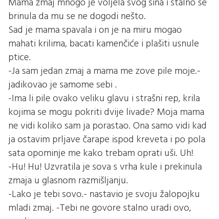
Mama zmaj mnogo je voljela svog sina i stalno se
brinula da mu se ne dogodi nešto.
Sad je mama spavala i on je na miru mogao
mahati krilima, bacati kamenčiće i plašiti usnule
ptice.
-Ja sam jedan zmaj a mama me zove pile moje.-
jadikovao je samome sebi .
-Ima li pile ovako veliku glavu i strašni rep, krila
kojima se mogu pokriti dvije livade? Moja mama
ne vidi koliko sam ja porastao. Ona samo vidi kad
ja ostavim prljave čarape ispod kreveta i po pola
sata opominje me kako trebam oprati uši. Uh!
-Hu! Hu! Uzvratila je sova s vrha kule i prekinula
zmaja u glasnom razmišljanju.
-Lako je tebi sovo.- nastavio je svoju žalopojku
mladi zmaj. -Tebi ne govore stalno uradi ovo,