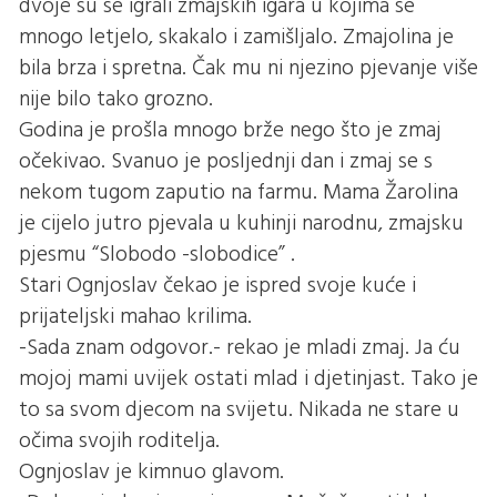
dvoje su se igrali zmajskih igara u kojima se
mnogo letjelo, skakalo i zamišljalo. Zmajolina je
bila brza i spretna. Čak mu ni njezino pjevanje više
nije bilo tako grozno.
Godina je prošla mnogo brže nego što je zmaj
očekivao. Svanuo je posljednji dan i zmaj se s
nekom tugom zaputio na farmu. Mama Žarolina
je cijelo jutro pjevala u kuhinji narodnu, zmajsku
pjesmu “Slobodo -slobodice” .
Stari Ognjoslav čekao je ispred svoje kuće i
prijateljski mahao krilima.
-Sada znam odgovor.- rekao je mladi zmaj. Ja ću
mojoj mami uvijek ostati mlad i djetinjast. Tako je
to sa svom djecom na svijetu. Nikada ne stare u
očima svojih roditelja.
Ognjoslav je kimnuo glavom.