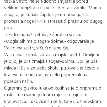
tetka Vatrolina se udobno smjestila pored
velikog ognjišta u najvećoj dvorani zamka. Mama
zmaj joj je kuhala čaj dok je umorna gošća
protezala noge i krila, stresajući prašinu od dugog
puta.
-Jesi li gladna?- pitala je Žarolina sestru.
-Mogla bih malo sogan-dolme.- odgovarala je
Vatrolina sestri, srčući glasno čaj.
Vatrolina je imala zdrav, zmajski apetit. Omiljeno
jelo joj je bila zmajska sogan-dolma. Dok je bila
mlada i išla u zmajsku školu, putovala je često u
krajeve u kojima se ovo jelo pripremalo na
poseban način.
Ogromne glavice luka od kojih se jelo pripremalo
rasle su na samo jednom mjestu u cijelom
kraljevstvu. Lukovice su se kuhale u džinovskom