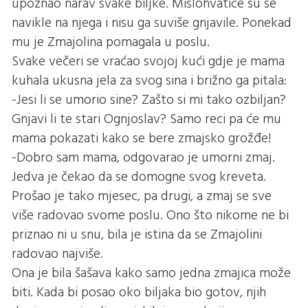
upoznao narav svake biljke. Mislohvatice su se
navikle na njega i nisu ga suviše gnjavile. Ponekad
mu je Zmajolina pomagala u poslu.
Svake večeri se vraćao svojoj kući gdje je mama
kuhala ukusna jela za svog sina i brižno ga pitala:
-Jesi li se umorio sine? Zašto si mi tako ozbiljan?
Gnjavi li te stari Ognjoslav? Samo reci pa će mu
mama pokazati kako se bere zmajsko grožđe!
-Dobro sam mama, odgovarao je umorni zmaj.
Jedva je čekao da se domogne svog kreveta.
Prošao je tako mjesec, pa drugi, a zmaj se sve
više radovao svome poslu. Ono što nikome ne bi
priznao ni u snu, bila je istina da se Zmajolini
radovao najviše.
Ona je bila šašava kako samo jedna zmajica može
biti. Kada bi posao oko biljaka bio gotov, njih