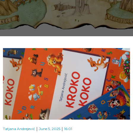
|
|
Tatjana Andrejević
June 5, 2025
16:01