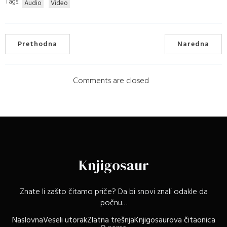
Tags:
Audio
Video
Prethodna
Naredna
Comments are closed
Knjigosaur
Znate li zašto čitamo priče? Da bi snovi znali odakle da
počnu…
Naslovna
Veseli utorak
Zlatna trešnja
Knjigosaurova čitaonica