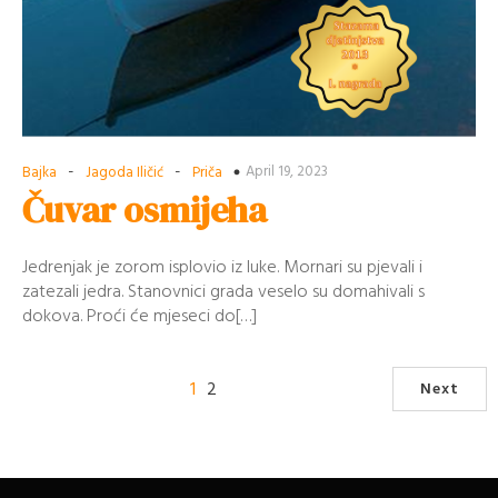
-
-
April 19, 2023
Bajka
Jagoda Iličić
Priča
Čuvar osmijeha
Jedrenjak je zorom isplovio iz luke. Mornari su pjevali i
zatezali jedra. Stanovnici grada veselo su domahivali s
dokova. Proći će mjeseci do[…]
1
2
Next