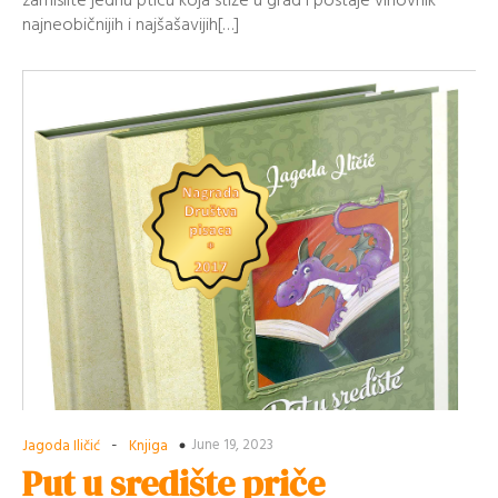
zamislite jednu pticu koja stiže u grad i postaje vinovnik
najneobičnijih i najšašavijih[…]
-
June 19, 2023
Jagoda Iličić
Knjiga
Put u središte priče