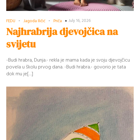
-
-
July 16, 2026
FEDU
Jagoda Iličić
Priča
Najhrabrija djevojčica na
svijetu
-Budi hrabra, Dunja.- rekla je mama kada je svoju djevojčicu
povela u školu prvog dana. -Budi hrabra.- govorio je tata
dok mu je[…]