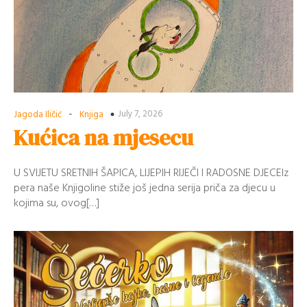
-
July 7, 2026
Jagoda Iličić
Knjiga
Kućica na mjesecu
U SVIJETU SRETNIH ŠAPICA, LIJEPIH RIJEČI I RADOSNE DJECEIz
pera naše Knjigoline stiže još jedna serija priča za djecu u
kojima su, ovog[…]