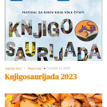
-
October 21, 2023
Jagoda Iličić
Preporuka
Knjigosaurijada 2023