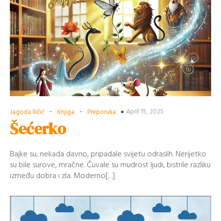
-
-
April 15, 2025
Jagoda Iličić
Knjiga
Preporuka
Šećerko
Bajke su, nekada davno, pripadale svijetu odraslih. Nerijetko
su bile surove, mračne. Čuvale su mudrost ljudi, bistrile razliku
između dobra i zla. Moderno[…]