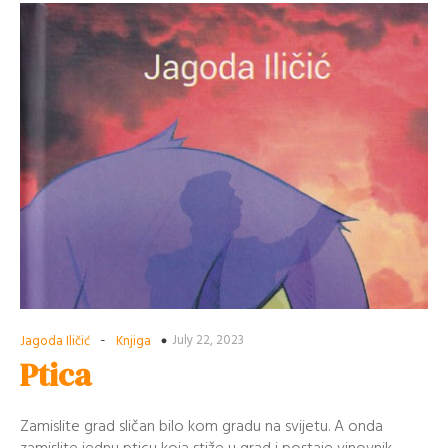
-
July 22, 2023
Jagoda Iličić
Knjiga
Ptica
Zamislite grad sličan bilo kom gradu na svijetu. A onda