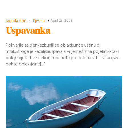
-
April 23, 2023
Jagoda Iličić
Pjesma
Uspavanka
Pokvarile se sjenkezbunili se oblacisunce uštinulo
mrak.Stroga je kazaljkauspavala vrijeme,tišina pojelatik-tak!I
dok je vjetarbez nekog redanotu po notuna vrbi svirao,sve
dok je oblaksjajne[…]