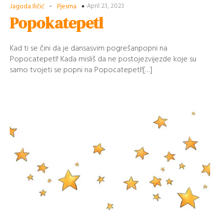
-
April 23, 2023
Jagoda Iličić
Pjesma
Popokatepetl
Kad ti se čini da je dansasvim pogrešanpopni na
Popocatepetl! Kada misliš da ne postojezvijezde koje su
samo tvojeti se popni na Popocatepetl![…]