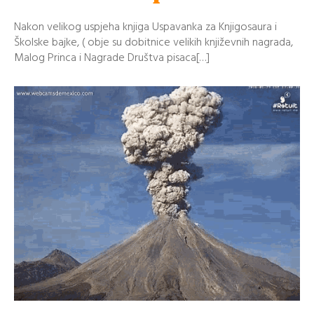
Nakon velikog uspjeha knjiga Uspavanka za Knjigosaura i
Školske bajke, ( obje su dobitnice velikih književnih nagrada,
Malog Princa i Nagrade Društva pisaca[…]