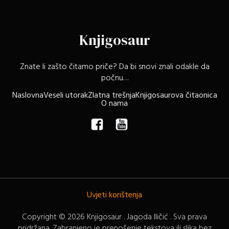
Knjigosaur
Znate li zašto čitamo priče? Da bi snovi znali odakle da
počnu…
Naslovna
Veseli utorak
Zlatna trešnja
Knjigosaurova čitaonica
O nama
Uvjeti korištenja
Copyright © 2026 Knjigosaur . Jagoda Iličić . Sva prava
pridržana. Zabranjeno je prenošenje tekstova ili slika bez