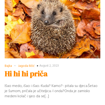
-
August 2, 2023
Bajka
Jagoda Iličić
Hi hi hi priča
Išao medo, išao i išao.-Kuda? Kamo?- pitala su djeca.Šetao
je šumom, pričala je učiteljica.-I onda?Onda je zamislio
medeni kolač i sjeo da se[…]