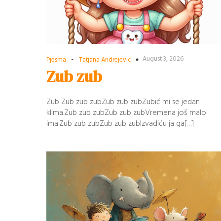
-
August 3, 2026
Pjesma
Tatjana Andrejević
Zub zub
Zub Zub zub zubZub zub zubZubić mi se jedan
klima.Zub zub zubZub zub zubVremena još malo
ima.Zub zub zubZub zub zubIzvadiću ja ga[…]