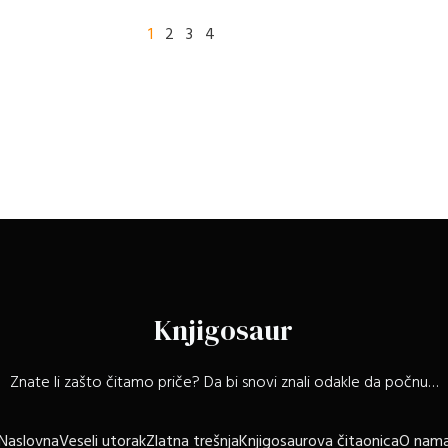
1
2
3
4
Knjigosaur
Znate li zašto čitamo priče? Da bi snovi znali odakle da počnu…
Naslovna
Veseli utorak
Zlatna trešnja
Knjigosaurova čitaonica
O nam