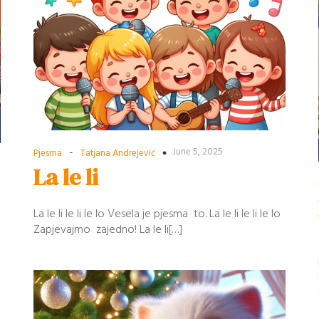
-
June 5, 2025
Pjesma
Tatjana Andrejević
La le li
La le li le li le lo Vesela je pjesma to. La le li le li le lo
Zapjevajmo zajedno! La le li[…]