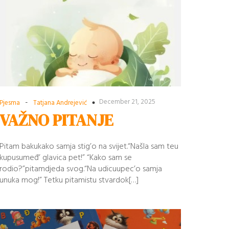
-
December 21, 2025
Pjesma
Tatjana Andrejević
VAŽNO PITANJE
Pitam bakukako samja stig’o na svijet.“Našla sam teu
kupusumeđ’ glavica pet!” “Kako sam se
rodio?”pitamdjeda svog.“Na udicuupec’o samja
unuka mog!” Tetku pitamistu stvardok[…]