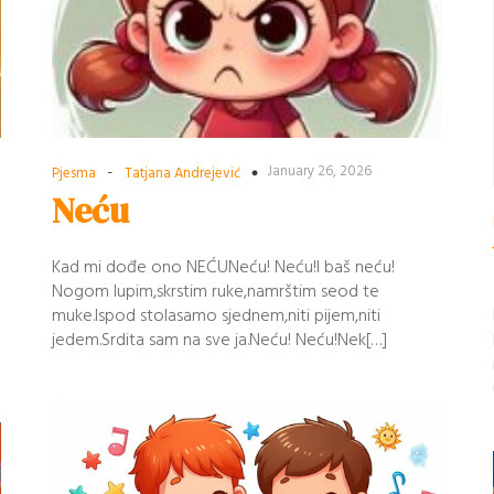
-
January 26, 2026
Pjesma
Tatjana Andrejević
Neću
Kad mi dođe ono NEĆUNeću! Neću!I baš neću!
Nogom lupim,skrstim ruke,namrštim seod te
muke.Ispod stolasamo sjednem,niti pijem,niti
jedem.Srdita sam na sve ja.Neću! Neću!Nek[…]