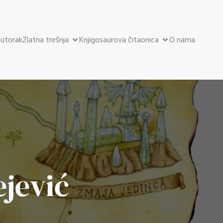
 utorak
Zlatna trešnja
Knjigosaurova čitaonica
O nama
ejević