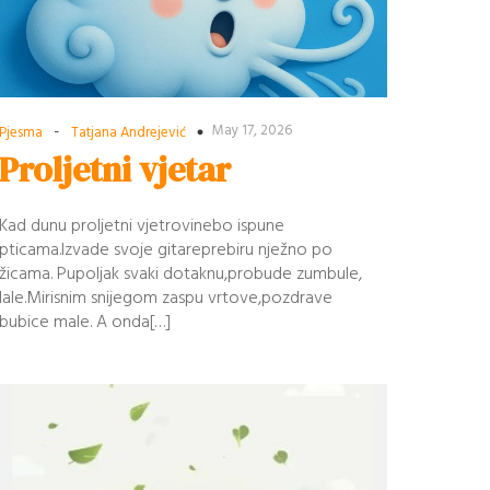
-
May 17, 2026
Pjesma
Tatjana Andrejević
Proljetni vjetar
Kad dunu proljetni vjetrovinebo ispune
pticama.Izvade svoje gitareprebiru nježno po
žicama. Pupoljak svaki dotaknu,probude zumbule,
lale.Mirisnim snijegom zaspu vrtove,pozdrave
bubice male. A onda[…]