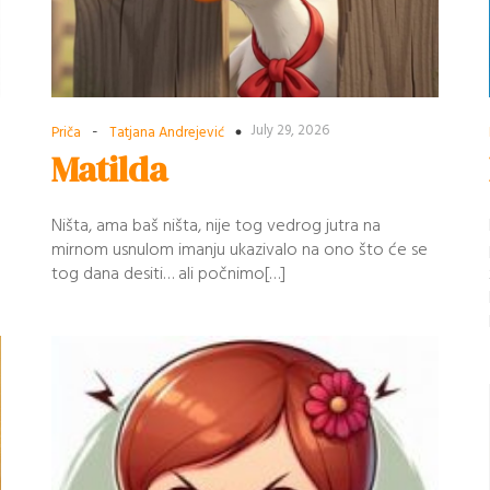
-
July 29, 2026
Priča
Tatjana Andrejević
Matilda
Ništa, ama baš ništa, nije tog vedrog jutra na
mirnom usnulom imanju ukazivalo na ono što će se
tog dana desiti… ali počnimo[…]