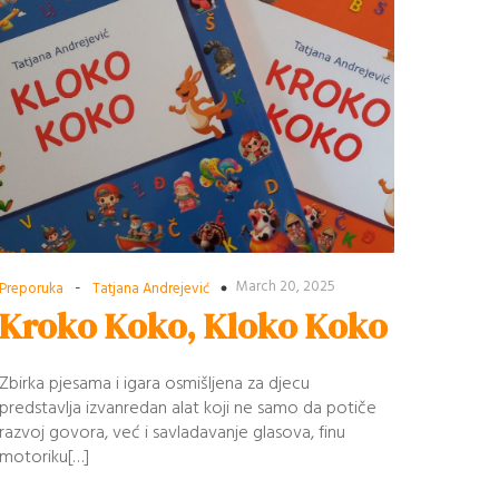
-
March 20, 2025
Preporuka
Tatjana Andrejević
Kroko Koko, Kloko Koko
Zbirka pjesama i igara osmišljena za djecu
predstavlja izvanredan alat koji ne samo da potiče
razvoj govora, već i savladavanje glasova, finu
motoriku[…]