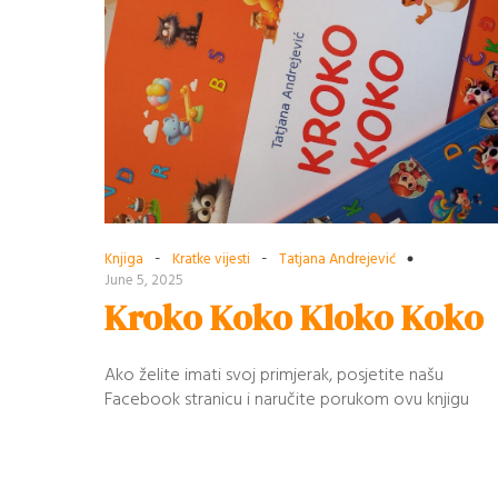
-
-
Knjiga
Kratke vijesti
Tatjana Andrejević
June 5, 2025
Kroko Koko Kloko Koko
Ako želite imati svoj primjerak, posjetite našu
Facebook stranicu i naručite porukom ovu knjigu