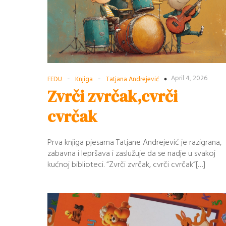
-
-
April 4, 2026
FEDU
Knjiga
Tatjana Andrejević
Zvrči zvrčak,cvrči
cvrčak
Prva knjiga pjesama Tatjane Andrejević je razigrana,
zabavna i lepršava i zaslužuje da se nadje u svakoj
kućnoj biblioteci. “Zvrči zvrčak, cvrči cvrčak”[…]