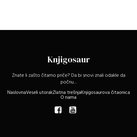
Knjigosaur
Znate li zašto čitamo priče? Da bi snovi znali odakle da
počnu…
Naslovna
Veseli utorak
Zlatna trešnja
Knjigosaurova čitaonica
O nama