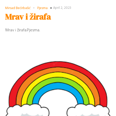
-
April 2, 2023
Mirsad Bećirbašić
Pjesma
Mrav i žirafa
Mrav i žirafa.Pjesma.