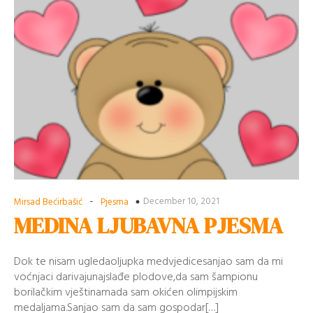
-
December 10, 2021
Mirsad Bećirbašić
Pjesma
MEDINA LJUBAVNA PJESMA
Dok te nisam ugledaoljupka medvjedicesanjao sam da mi
voćnjaci darivajunajslađe plodove,da sam šampionu
borilačkim vještinamada sam okićen olimpijskim
medaljama.Sanjao sam da sam gospodar[…]