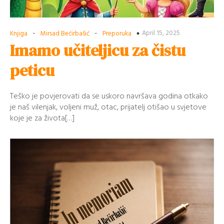
-
-
April 15, 2025
Knjiga
Mirsad Bećirbašić
Preporuka
Imamo učiteljicu za čistu
peticu
Teško je povjerovati da se uskoro navršava godina otkako
je naš vilenjak, voljeni muž, otac, prijatelj otišao u svjetove
koje je za života[…]