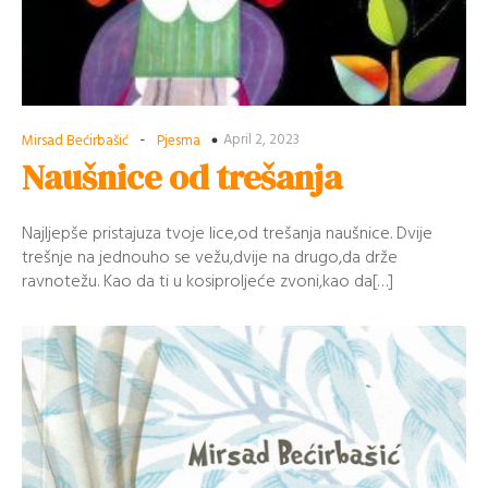
-
April 2, 2023
Mirsad Bećirbašić
Pjesma
Naušnice od trešanja
Najljepše pristajuza tvoje lice,od trešanja naušnice. Dvije
trešnje na jednouho se vežu,dvije na drugo,da drže
ravnotežu. Kao da ti u kosiproljeće zvoni,kao da[…]