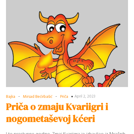
-
-
April 2, 2023
Bajka
Mirsad Bećirbašić
Priča
Priča o zmaju Kvariigri i
nogometaševoj kćeri