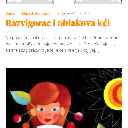
-
-
April 2, 2023
Bajka
Mirsad Bećirbašić
Priča
Razvigorac i oblakova kći
Na proplanku, okruženi crvenim, narančastim, žutim ,zelenim,
plavim i ljubičastim cvjetovima, stojali su Proljeće i vjetar,
slikar Razvigorac.Proljeće je bilo vilenjak koji je[…]