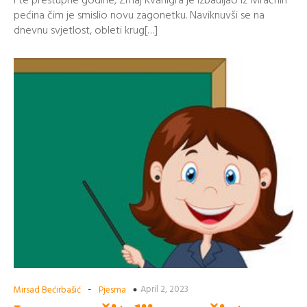
I te prestupne godine, Zmaj Kvariigra je izbauljao iz Mračnih
pećina čim je smislio novu zagonetku. Naviknuvši se na
dnevnu svjetlost, obleti krug[…]
-
April 2, 2023
Mirsad Bećirbašić
Pjesma