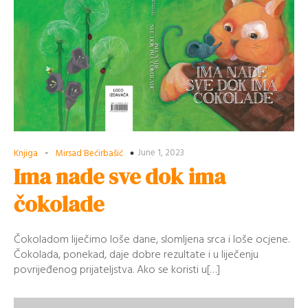
-
June 1, 2023
Knjiga
Mirsad Bećirbašić
Ima nade sve dok ima
čokolade
Čokoladom liječimo loše dane, slomljena srca i loše ocjene.
Čokolada, ponekad, daje dobre rezultate i u liječenju
povrijeđenog prijateljstva. Ako se koristi u[…]