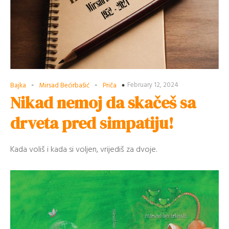
-
-
February 12, 2024
Bajka
Mirsad Bećirbašić
Priča
Nikad nemoj da skačeš sa
drveta pred simpatiju!
Kada voliš i kada si voljen, vrijediš za dvoje.