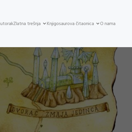
 utorak
Zlatna trešnja
Knjigosaurova čitaonica
O nama