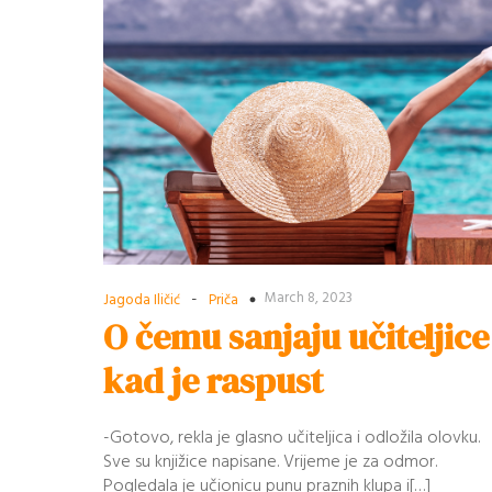
-
March 8, 2023
Jagoda Iličić
Priča
O čemu sanjaju učiteljice
kad je raspust
-Gotovo, rekla je glasno učiteljica i odložila olovku.
Sve su knjižice napisane. Vrijeme je za odmor.
Pogledala je učionicu punu praznih klupa i[…]