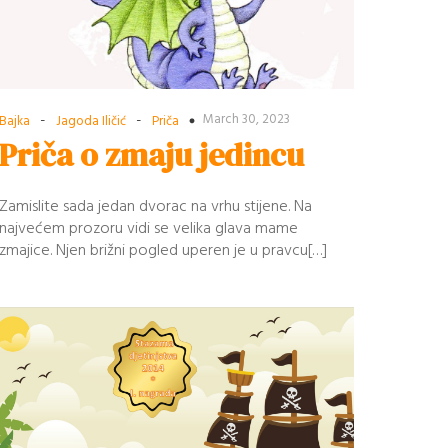
-
-
March 30, 2023
Bajka
Jagoda Iličić
Priča
Priča o zmaju jedincu
Zamislite sada jedan dvorac na vrhu stijene. Na
najvećem prozoru vidi se velika glava mame
zmajice. Njen brižni pogled uperen je u pravcu[…]