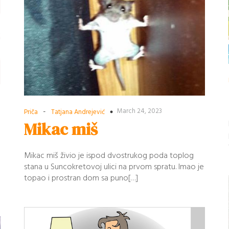
-
March 24, 2023
Priča
Tatjana Andrejević
Mikac miš
Mikac miš živio je ispod dvostrukog poda toplog
stana u Suncokretovoj ulici na prvom spratu. Imao je
topao i prostran dom sa puno[…]