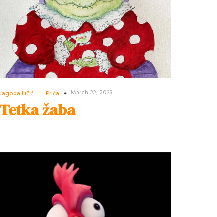
-
March 22, 2023
Jagoda Iličić
Priča
Tetka žaba