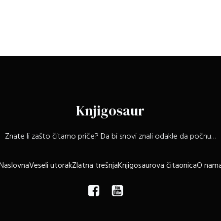
Knjigosaur
Znate li zašto čitamo priče? Da bi snovi znali odakle da počnu…
Naslovna
Veseli utorak
Zlatna trešnja
Knjigosaurova čitaonica
O nam