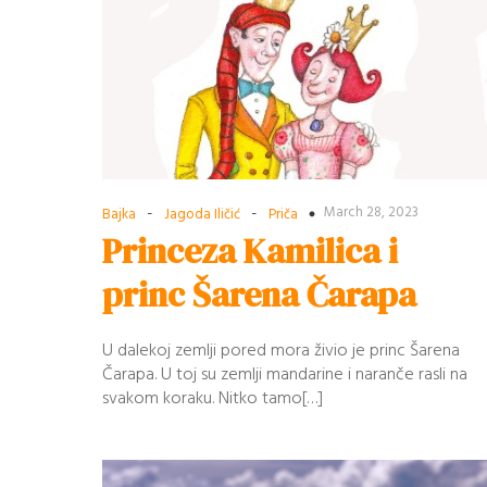
-
-
March 28, 2023
Bajka
Jagoda Iličić
Priča
Princeza Kamilica i
princ Šarena Čarapa
U dalekoj zemlji pored mora živio je princ Šarena
Čarapa. U toj su zemlji mandarine i naranče rasli na
svakom koraku. Nitko tamo[…]