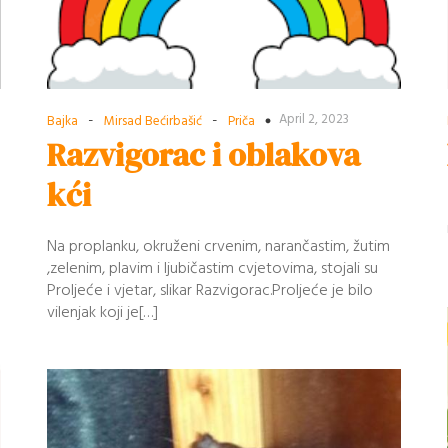
-
-
April 2, 2023
Bajka
Mirsad Bećirbašić
Priča
Razvigorac i oblakova
kći
Na proplanku, okruženi crvenim, narančastim, žutim
,zelenim, plavim i ljubičastim cvjetovima, stojali su
Proljeće i vjetar, slikar Razvigorac.Proljeće je bilo
vilenjak koji je[…]