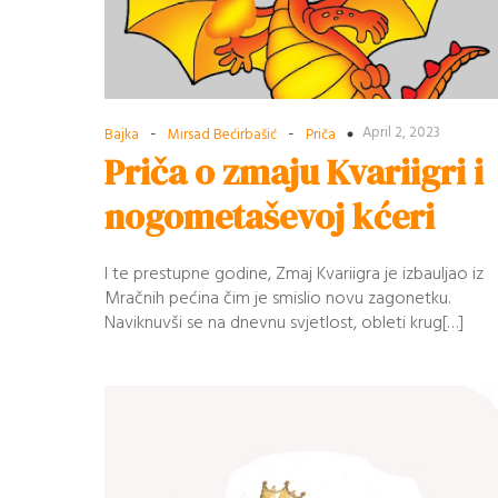
-
-
April 2, 2023
Bajka
Mirsad Bećirbašić
Priča
Priča o zmaju Kvariigri i
nogometaševoj kćeri
I te prestupne godine, Zmaj Kvariigra je izbauljao iz
Mračnih pećina čim je smislio novu zagonetku.
Naviknuvši se na dnevnu svjetlost, obleti krug[…]