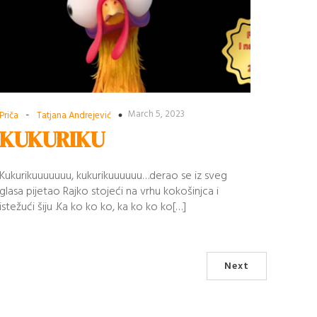
-
March 5, 2023
Priča
Tatjana Andrejević
KUKURIKU
Kukurikuuuuuuu, kukurikuuuuuu…derao se iz sveg
glasa pijetao Rajko stojeći na vrhu kokošinjca i
istežući šiju .Ka ko ko ko, ka ko ko ko[…]
Next