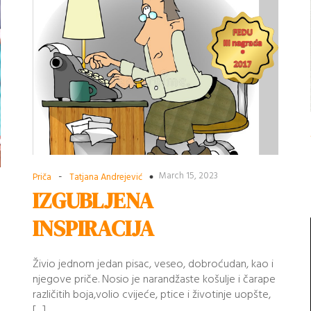
-
March 15, 2023
Priča
Tatjana Andrejević
IZGUBLJENA
INSPIRACIJA
Živio jednom jedan pisac, veseo, dobroćudan, kao i
njegove priče. Nosio je narandžaste košulje i čarape
različitih boja,volio cvijeće, ptice i životinje uopšte,
[…]